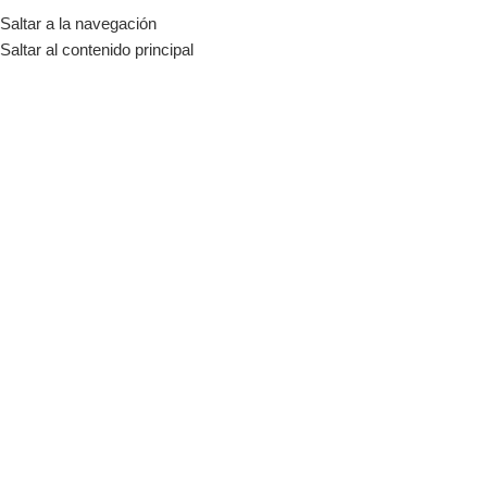
Saltar a la navegación
MENÚ
Saltar al contenido principal
Nosotros
Inicio
Nosotros
Energía solar en La Araucanía
Llevamos tu sistema fotovoltaico de
principio a fin, con foco en ahorro y
continuidad.
Nos apasiona lo que hacemos
En SolarSur impulsamos la transición
energética en la Región de La Araucanía,
ayudando a hogares, pymes y proyectos
agrícolas a producir su propia energía.
Diseñamos soluciones
on-grid, off-grid e
híbridas
según tu consumo y objetivos, y te