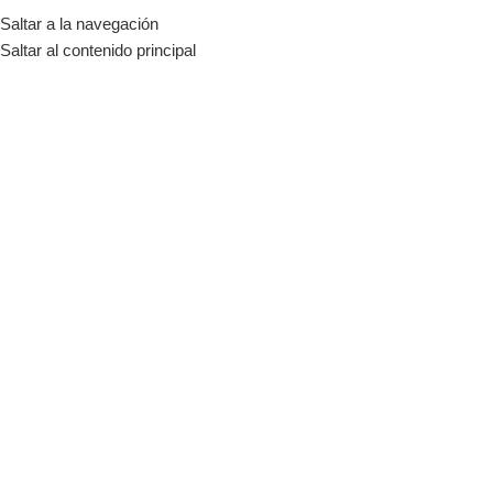
Saltar a la navegación
Residencial: (+56) 9 95196748
Comercial: (+56) 9 82520396
Saltar al contenido principal
ceder
e de usuario o correo electrónico
*