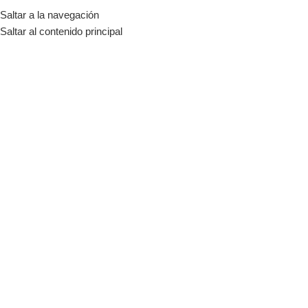
Saltar a la navegación
MENÚ
Saltar al contenido principal
CyberDay
Categorías
Inicio
Tienda
CyberDay
-11%
-6%