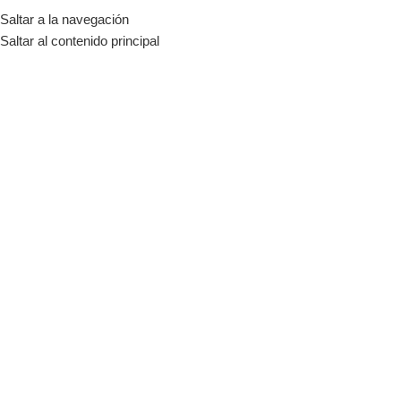
Saltar a la navegación
MENÚ
Saltar al contenido principal
Sistemas On-Grid 5kW
Categorías
Inicio
Tienda
Energia Solar
Sistemas Fotovoltaicos
Sistemas On-Grid
Sistemas On-Grid 5kW
-6%
-11%