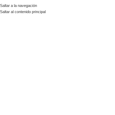
Saltar a la navegación
MENÚ
Saltar al contenido principal
Sistemas Fotovoltaicos
Categorías
Inicio
Tienda
Energia Solar
Sistemas Fotovoltaicos
-6%
-11%