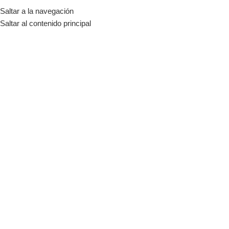
Saltar a la navegación
MENÚ
Saltar al contenido principal
Kitchen
Inicio
Kitchen
TODO
ACCESSORIES
DECOR
FURNITURE
KITCHEN
LIGHTING
SI