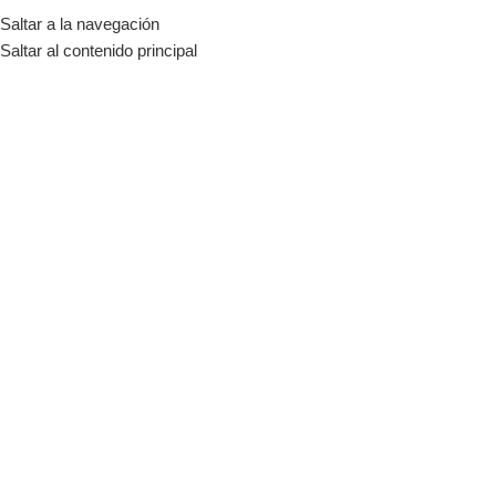
Saltar a la navegación
MENÚ
Saltar al contenido principal
Entradas por
admin
Inicio
Artículos publicados por admin
12
ENE
INGENIERÍA, DISEÑO Y PREFACTIBILIDAD
Estudio de Prefactibilidad Solar:
optimiza tu inversión antes de