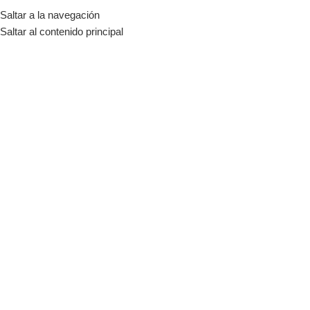
Saltar a la navegación
MENÚ
Saltar al contenido principal
Blog
Inicio
Sistemas Solares y Soluciones
SISTEMAS SOLARES Y SOLUCIONES
Sistema Solar Híbrido: ahorro y
respaldo con baterías
admin
Activado 12/01/2026