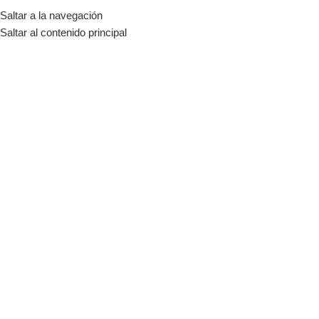
Saltar a la navegación
MENÚ
Saltar al contenido principal
energia solar
Categorías
Inicio
Tienda
Productos etiquetados “energia solar”
-6%