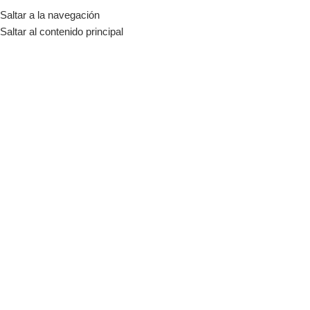
Saltar a la navegación
MENÚ
Saltar al contenido principal
on-grid 5kw
Categorías
Inicio
Tienda
Productos etiquetados “on-grid 5kw”
-6%