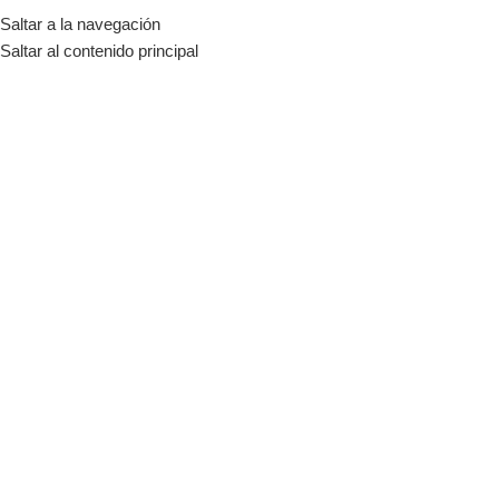
Saltar a la navegación
Residencial: (+56) 9 95196748
Comercial: (+56) 9 82520396
Saltar al contenido principal
energ
Inicio
Tienda
Productos etiquetados “energia solar Santiago”
-11%