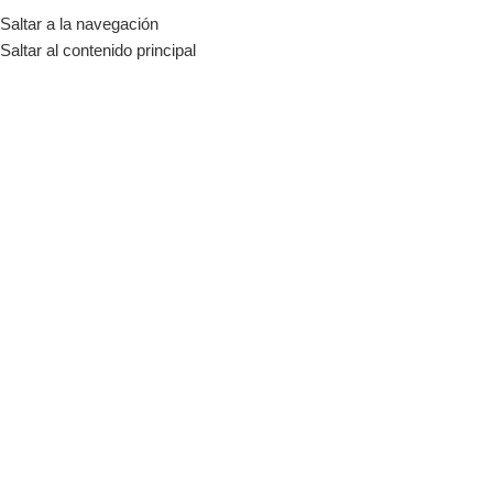
Saltar a la navegación
MENÚ
Saltar al contenido principal
inversor Huawei 10KW
Categorías
Inicio
Tienda
Productos etiquetados “inversor Huawei 10KW”
-11%